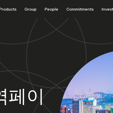
Products
Group
People
Commitments
Inves
역페이