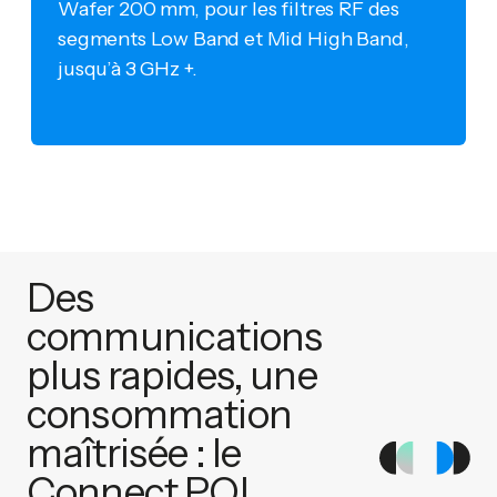
Wafer 200 mm, pour les filtres RF des
segments Low Band et Mid High Band,
jusqu’à 3 GHz +.
Des
communications
plus rapides, une
consommation
maîtrisée : le
Connect POI