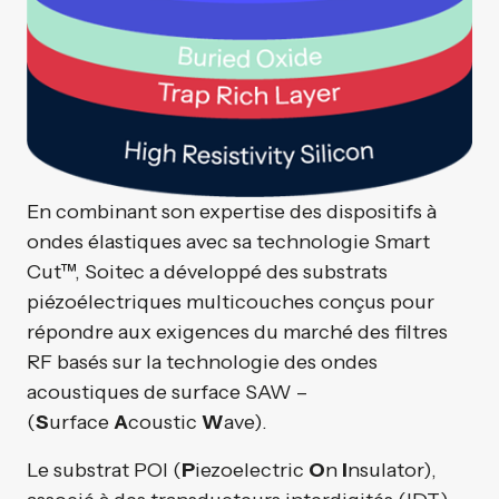
En combinant son expertise des dispositifs à
ondes élastiques avec sa technologie Smart
Cut™, Soitec a développé des substrats
piézoélectriques multicouches conçus pour
répondre aux exigences du marché des filtres
RF basés sur la technologie des ondes
acoustiques de surface SAW –
(
S
urface
A
coustic
W
ave).
Le substrat POI (
P
iezoelectric
O
n
I
nsulator),