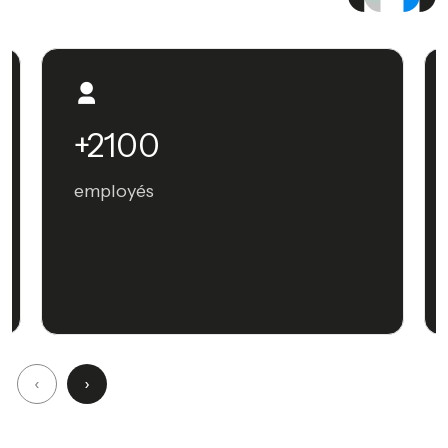
+2100
employés
‹
›