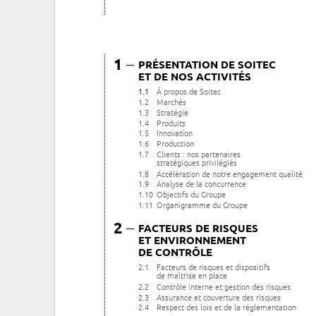
1
–
PRÉSENTATION DE SOITEC
ET DE NOS ACTIVITÉS
1.1
À propos de Soitec
1.2
Marchés
1.3
Stratégie
1.4
Produits
1.5
Innovation
1.6
Production
1.7
Clients : nos partenaires
stratégiques privilégiés
1.8
Accélération de notre engagement qualité
1.9
Analyse de la concurrence
1.10
Objectifs du Groupe
1.11
Organigramme du Groupe
2
–
FACTEURS DE RISQUES
ET ENVIRONNEMENT
DE CONTRÔLE
2.1
Facteurs de risques et dispositifs
de maîtrise en place
2.2
Contrôle interne et gestion des risques
2.3
Assurance et couverture des risques
2.4
Respect des lois et de la réglementation