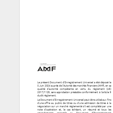
Le présent Document d’Enregistrement Universel a été déposé
le
5 Juin 2024 auprès de l’Autorité des marchés financiers (AMF)
, en sa
qualité d’autorité compétente en vertu du règlement (UE)
2
017/1129, sans approbation préalable conformément à l’article 9
dudit règlement.
Le Document d’Enregistrement Universel peut être utilisé aux fins
d’une offre au public de titres ou d’une admission de titres à la
négociation sur un marché réglementé s’il est complété par une
note d’opération et, le cas échéant, un résumé et tous les
amendements apportés au Document d’Enregistrement