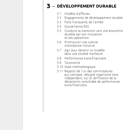
3
–
DÉVELOPPEMENT DURABLE
3.1
Modèle d’affaires
3.2
Engagements de développement durable
3.3
Faits marquants de l’année
3.4
Gouvernance ESG
3.5
Conduire la transition vers une économie
durable par son innovation
et ses opérations
3.6
Promouvoir une culture
d’entreprise inclusive
3.7
Agir pour devenir un modèle
dans une société meilleure
3.8
Performance extra-financière
3.9
Taxonomie
3.10
Note méthodologique
3.11
Rapport de l’un des commissaires
aux comptes, désigné organisme tiers
indépendant, sur la vérification de la
déclaration consolidée de performance
extra-financière